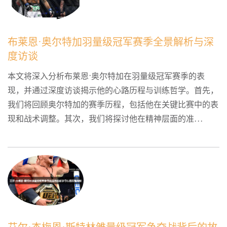
布莱恩·奥尔特加羽量级冠军赛季全景解析与深
度访谈
本文将深入分析布莱恩·奥尔特加在羽量级冠军赛季的表
现，并通过深度访谈揭示他的心路历程与训练哲学。首先，
我们将回顾奥尔特加的赛季历程，包括他在关键比赛中的表
现和战术调整。其次，我们将探讨他在精神层面的准...