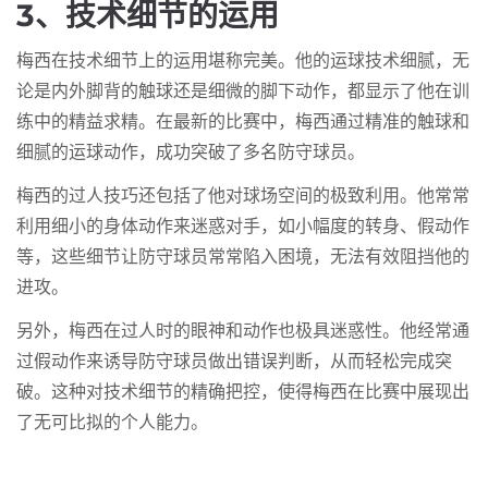
3、技术细节的运用
梅西在技术细节上的运用堪称完美。他的运球技术细腻，无
论是内外脚背的触球还是细微的脚下动作，都显示了他在训
练中的精益求精。在最新的比赛中，梅西通过精准的触球和
细腻的运球动作，成功突破了多名防守球员。
梅西的过人技巧还包括了他对球场空间的极致利用。他常常
利用细小的身体动作来迷惑对手，如小幅度的转身、假动作
等，这些细节让防守球员常常陷入困境，无法有效阻挡他的
进攻。
另外，梅西在过人时的眼神和动作也极具迷惑性。他经常通
过假动作来诱导防守球员做出错误判断，从而轻松完成突
破。这种对技术细节的精确把控，使得梅西在比赛中展现出
了无可比拟的个人能力。