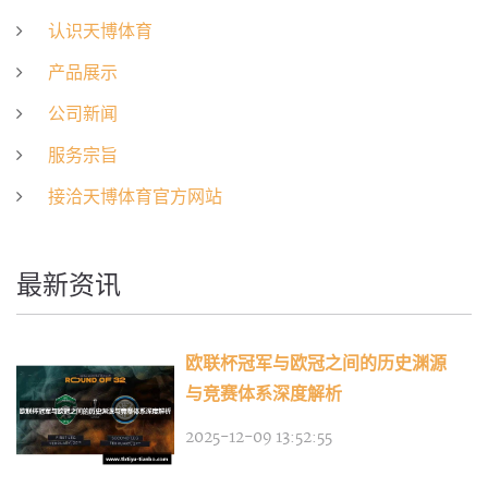
认识天博体育
产品展示
公司新闻
服务宗旨
接洽天博体育官方网站
最新资讯
欧联杯冠军与欧冠之间的历史渊源
与竞赛体系深度解析
2025-12-09 13:52:55