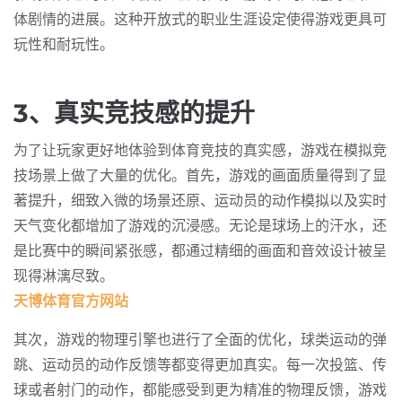
体剧情的进展。这种开放式的职业生涯设定使得游戏更具可
玩性和耐玩性。
3、真实竞技感的提升
为了让玩家更好地体验到体育竞技的真实感，游戏在模拟竞
技场景上做了大量的优化。首先，游戏的画面质量得到了显
著提升，细致入微的场景还原、运动员的动作模拟以及实时
天气变化都增加了游戏的沉浸感。无论是球场上的汗水，还
是比赛中的瞬间紧张感，都通过精细的画面和音效设计被呈
现得淋漓尽致。
天博体育官方网站
其次，游戏的物理引擎也进行了全面的优化，球类运动的弹
跳、运动员的动作反馈等都变得更加真实。每一次投篮、传
球或者射门的动作，都能感受到更为精准的物理反馈，游戏