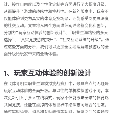
计、操作自由度以及个性化定制等方面进行了大幅度升级，
从而提升了游戏的趣味性和挑战性。在新的版本中，玩家不
仅能体验到更为真实的体育竞技场景，还能感受到更具深度
的社交互动。文章将从四个方面详细阐述这些变化和创新，
分别为“玩家互动体验的创新设计”、“职业生涯路径的多元
选择”、“真实竞技感的提升”、“社交互动系统的升级”。通
过这些方面的分析，我们可以更加全面地理解这款游戏的全
面升级给玩家带来的全新体验。
1、玩家互动体验的创新设计
在《体育明星职业生涯模拟挑战赛》中，最具亮点的无疑是
玩家互动体验的全面升级。与以往的单机模拟游戏不同，本
次更新引入了多人在线模式，玩家不仅能够与全球的体育迷
共同竞技，还能在虚拟的体育世界中结识志同道合的朋友。
通过实时语音、消息和互动表情等功能，玩家之间的沟通变