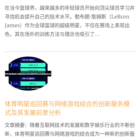
在当今篮球界，越来越多的年轻球员开始向顶尖球员学习并
寻找机会提升自己的技术水平。勒布朗·詹姆斯（LeBron
James）作为全球篮球的超级明星，不仅在赛场上表现出
色，其在场外的训练方法与理念也吸引了...
体育明星巡回赛与网络游戏结合的创新服务模
式及其发展前景分析
文章摘要：随着互联网技术的发展和数字娱乐行业的不断创
新，体育明星巡回赛与网络游戏的结合成为一种新的创新服