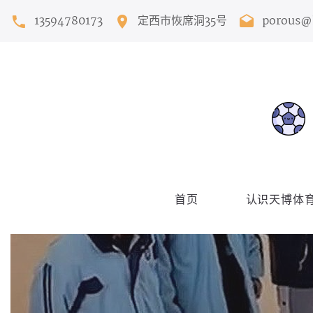
13594780173
定西市恢席洞35号
porous@
首页
认识天博体