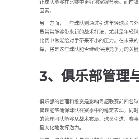
让球队能够在比赛中更好地掌握节奏。而前锋
因素。
另一方面，一些球队则通过引进年轻球员与外
员常常能够带来新的战术打法，尤其是年轻球
比赛中常能给对手带来不小的压力。在未来的
挥，将是这些球队能否继续保持竞争力的关键
3、俱乐部管理
俱乐部的管理和投资是影响粤超联赛前四名球
管理能够确保球队在赛季中的稳定表现，同时
的管理团队能够从战术布局、球员引进、赛事
最大化地发挥潜力。