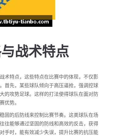
格与战术特点
战术特点，这些特点在比赛中的体现，不仅影
。首先，某些球队倾向于高压逼抢，强调控球
大的攻势足球。这样的打法使得球队在面对防
赛优势。
稳固的后防线来控制比赛节奏。这类球队在场
往往能够通过坚固的防线和高效的反击，获得
对手时，能有效减少失误，提升比赛的抗压能