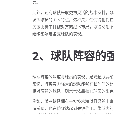
力。
此外，还有球队采取更为灵活的战术安排，既
发挥球员的个人特点。这种灵活性使得他们在
关键比赛中打破对方的战术布局，取得意想不
继续影响着各支球队的表现。
2、球队阵容的
球队阵容的深度与球员的表现，是粤超联赛前
来说，阵容实力强大的球队能够在长时间的比
相对薄弱的球队，则常常依靠核心球员的出色
例如，某些球队拥有一批技术精湛且经验丰富
造威胁，也在防守端起到关键作用。像队内的