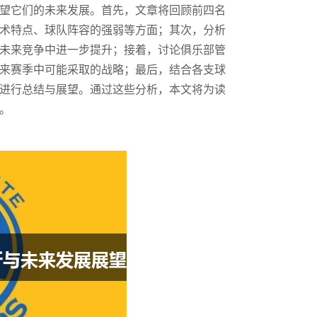
望它们的未来发展。首先，文章将回顾前四名
术特点、球队阵容的强弱等方面；其次，分析
未来竞争中进一步提升；接着，讨论俱乐部管
来赛季中可能采取的战略；最后，结合各支球
进行总结与展望。通过这些分析，本文将为读
。