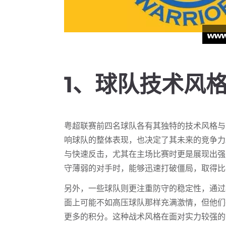
1、球队技术风
粤超联赛前四名球队各有其独特的技术风格与
响球队的整体表现，也决定了其未来的竞争力
与快速反击，尤其在主场比赛时更是展现出强
守薄弱的对手时，能够迅速打破僵局，取得比
另外，一些球队则更注重防守的稳定性，通过
面上可能不如高压球队那样充满激情，但他们
更多的积分。这种战术风格在面对实力较强的