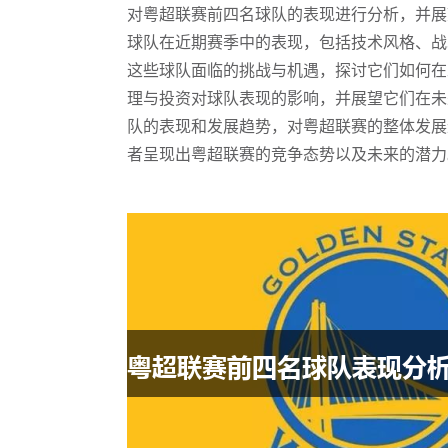
对粤超联赛前四名球队的表现进行分析，并展
球队在近期赛季中的表现，包括技术风格、战
这些球队面临的挑战与机遇，探讨它们如何在
理与投资对球队表现的影响，并展望它们在未
队的表现和发展趋势，对粤超联赛的整体发展
者呈现出粤超联赛的竞争态势以及未来的潜力