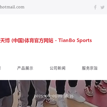
hotmail.com
育
产品展示
公司新闻
服务宗旨
2025-08-03 09:38:35