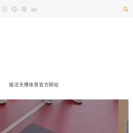
接洽天博体育官方网站