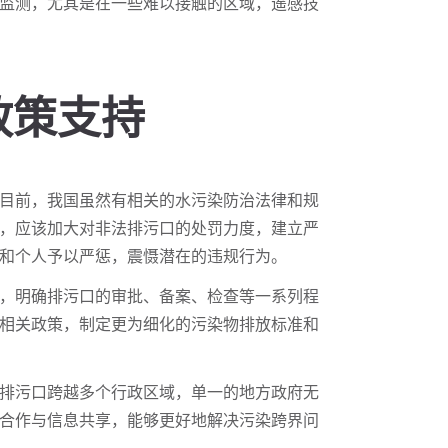
监测，尤其是在一些难以接触的区域，遥感技
政策支持
目前，我国虽然有相关的水污染防治法律和规
，应该加大对非法排污口的处罚力度，建立严
和个人予以严惩，震慑潜在的违规行为。
，明确排污口的审批、备案、检查等一系列程
相关政策，制定更为细化的污染物排放标准和
排污口跨越多个行政区域，单一的地方政府无
合作与信息共享，能够更好地解决污染跨界问