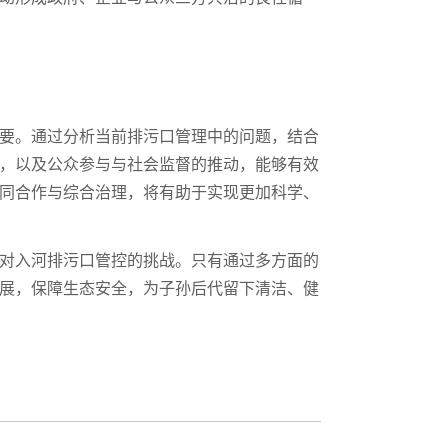
要。通过分析当前排污口管理中的问题，结合
，以及公众参与与社会监督的推动，能够有效
同合作与综合治理，将有助于实现更加科学、
对入河排污口管控的挑战。只有通过多方面的
展，保障生态安全，为子孙后代留下清洁、健