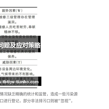
情况缺乏精确的统计和监管，造成一些污染源
口进行登记，部分非法排污口则被“忽视”，