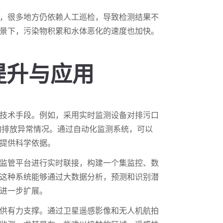
，很多地方仍依赖人工巡检，导致检测结果不
景下，污染物积累和水体恶化的速度也加快。
提升与应用
技术手段。例如，采用实时监测设备对排污口
物排放异常情况。通过自动化监测系统，可以
提供科学依据。
监管平台进行实时联接，构建一个集监控、数
这种系统能够通过大数据分析，预测和识别潜
进一步扩展。
供有力支撑。通过卫星遥感影像和无人机航拍