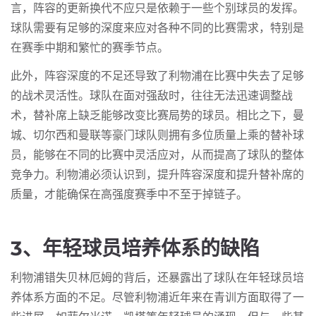
言，阵容的更新换代不应只是依赖于一些个别球员的发挥。
球队需要有足够的深度来应对各种不同的比赛需求，特别是
在赛季中期和繁忙的赛季节点。
此外，阵容深度的不足还导致了利物浦在比赛中失去了足够
的战术灵活性。球队在面对强敌时，往往无法迅速调整战
术，替补席上缺乏能够改变比赛局势的球员。相比之下，曼
城、切尔西和曼联等豪门球队则拥有多位质量上乘的替补球
员，能够在不同的比赛中灵活应对，从而提高了球队的整体
竞争力。利物浦必须认识到，提升阵容深度和提升替补席的
质量，才能确保在高强度赛季中不至于掉链子。
3、年轻球员培养体系的缺陷
利物浦错失贝林厄姆的背后，还暴露出了球队在年轻球员培
养体系方面的不足。尽管利物浦近年来在青训方面取得了一