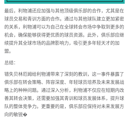
最后，利物浦还应加强与其他顶级俱乐部的合作，尤其是在
球员交易和青训方面的合作。通过与其他球队建立更加紧密
的关系，利物浦可以为自己在全球转会市场中争取到更多的
机会，确保能够获得更优质的球员资源。此外，俱乐部应继
续提升其全球市场的品牌影响力，吸引更多年轻天才的加
盟。
总结：
错失贝林厄姆给利物浦带来了深刻的教训，这一事件暴露了
俱乐部在转会策略、阵容深度、年轻球员培养及未来发展战
略上的种种问题。通过深入分析，利物浦不仅应在短期内改
善其转会决策，还需要加强其青训和球员发展体系，提升球
队的整体竞争力。更重要的是，俱乐部应保持对未来发展方
向的敏锐�