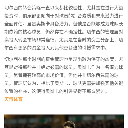
切尔西的转会策略一直以来都比较理性，尤其是在进行大额
投资时，俱乐部更倾向于对球员的综合素质和未来潜力进行
全面评估。虽然奥斯卡具备潜力，但他是否能够成为球队长
期依赖的核心球员，仍然存在不确定性。切尔西的管理层对
高投入转会市场非常谨慎，尤其是在当时的资金分配上，切
尔西有更多的资金投入到其他更紧迫的引援需求中。
切尔西在那个时期的资金管理也呈现出较为保守的态度，尤
其是对待那些并非绝对必需的球员。奥斯卡作为一名潜力球
员，尽管拥有较高的市场价值，但他并非切尔西急需的球
员。管理层认为，相比于奥斯卡，球队更需要加强其他关键
位置的补充，这使得奥斯卡的引进显得不那么紧迫。
天博体育