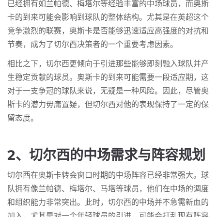
已经拥有如兰帕德、梅塔尔等经验丰富的中场球员，而奥斯
卡的到来可能会影响到球队的整体结构。尤其是在英超这个
竞争激烈的联赛，奥斯卡是否能够迅速适应高强度的对抗和
节奏，成为了切尔西决策者的一个重要考虑因素。
相比之下，切尔西更倾向于引进那些能够即刻融入球队并产
生稳定贡献的球员。奥斯卡的到来可能需要一段适应期，这
对于一支争冠的球队来说，无疑是一种风险。因此，尽管奥
斯卡的潜力毋庸置疑，但切尔西对他的表现保持了一定的保
留态度。
2、切尔西的中场需求与阵容规划
切尔西在奥斯卡转会窗口时期的中场阵容已经非常强大。球
队拥有像兰帕德、梅塔尔、马塔等球员，他们在中场的调度
和组织能力非常突出。此时，切尔西的中场并不急需新血的
加入，尤其是对一个年轻球员的引进，可能会打乱现有阵容