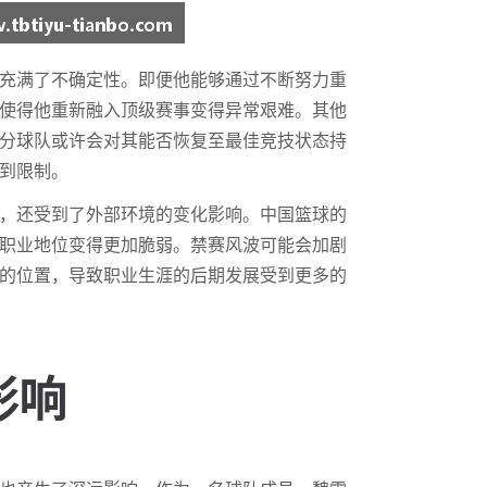
充满了不确定性。即便他能够通过不断努力重
使得他重新融入顶级赛事变得异常艰难。其他
分球队或许会对其能否恢复至最佳竞技状态持
到限制。
，还受到了外部环境的变化影响。中国篮球的
职业地位变得更加脆弱。禁赛风波可能会加剧
的位置，导致职业生涯的后期发展受到更多的
影响