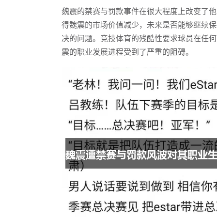
魏震的禁赛与罚款事件在很大程度上改变了他
得魏震的市场价值减少，未来是否能够继续保
决的问题。竞技体育的残酷性要求球员在任何
震的职业发展进程受到了严重的阻碍。