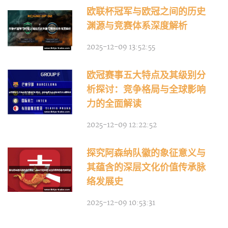
欧联杯冠军与欧冠之间的历史
渊源与竞赛体系深度解析
2025-12-09 13:52:55
欧冠赛事五大特点及其级别分
析探讨：竞争格局与全球影响
力的全面解读
2025-12-09 12:22:52
探究阿森纳队徽的象征意义与
其蕴含的深层文化价值传承脉
络发展史
2025-12-09 10:53:31