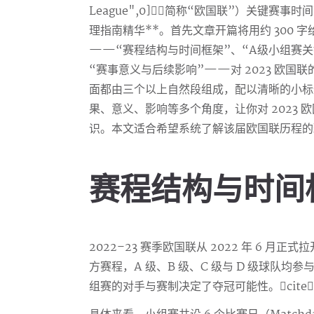
League",0]（简称“欧国联”）关键赛
理指南精华**。首先文章开篇将用约 300
——“赛程结构与时间框架”、“A级小组赛关键
“赛事意义与后续影响”——对 2023 欧
面都由三个以上自然段组成，配以清晰的小标
果、意义、影响等多个角度，让你对 2023
识。本文适合希望系统了解该届欧国联历程的
赛程结构与时间
2022–23 赛季欧国联从 2022 年 6 月正
方赛程，A 级、B 级、C 级与 D 级球队均
组赛的对手与赛制决定了夺冠可能性。citeturn1s