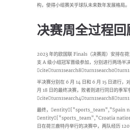
构，使得小组赛关乎球队未来数年发展格局。
决赛周全过程回
2023 年的欧国联 Finals（决赛周）安排在荷兰
支 A 级小组冠军晋级参加，分别进行两场半
citeturn1search8turn1search0turn
半决赛分别在 6 月 14 日和 6 月 15 日
月 18 日的最终决赛，败者则进行同日的季军
citeturn1search4turn1search8turn
最终，entity["sports_team","Spain nat
entity["sports_team","Croatia nati
日在荷兰鹿特丹举行的决赛中，两队经历 120