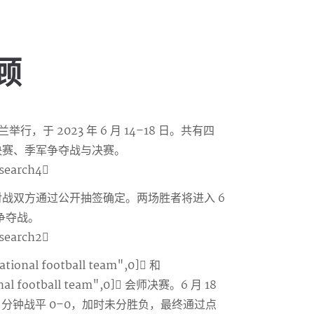
顾
举行，于 2023 年 6 月 14–18 日。共有四
决赛、季军争夺战与决赛。
1search4
进行，对战双方通过公开抽签确定。两场胜者将进入 6
争夺战。
1search2
ional football team",0] 和
onal football team",0] 会师决赛。6 月 18
 分钟战平 0–0，加时未分胜负，最终通过点