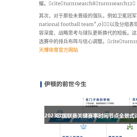
耀。citeturn1search8turn1search12
其次，对于那些未晋级的强队，例如卫冕冠军 entit
national football team",0]
容深度、战略思考与球队更新换代的短板。这
选赛中的排兵布阵与信心调整。citeturn1sear
天博体育官方网站