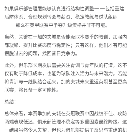
如果俱乐部管理层能够认真进行结构性调整——包括重建
后防体系、合理规划转会与薪资、稳定教练与球队组织
——那么在英甲联赛中争夺升级资格并非不可能。
当然，关键在于加的夫城是否能汲取本赛季的教训，加强内
部凝聚、提升比赛态度与稳定性；只有这样，他们才有可能
摆脱过去的问题，找回昔日竞争力。
此外，俱乐部长期发展需要关注青训与青年队的打造，这不
仅有助于降低成本，也能为球队注入活力与未来潜力。若能
将青训与一线队结合起来，加的夫城未来重返英冠甚至更高
联赛，将具备一定可能性。
总结：
总体来看，本赛季加的夫城在英冠联赛中因战绩不佳、攻防
两端表现低迷、俱乐部管理不稳定等多重因素最终降级。这
一结果虽然令人失望，但也为俱乐部提供了反思与重建的机