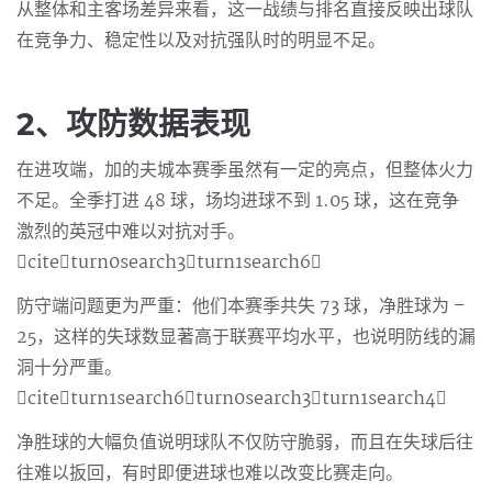
从整体和主客场差异来看，这一战绩与排名直接反映出球队
在竞争力、稳定性以及对抗强队时的明显不足。
2、攻防数据表现
在进攻端，加的夫城本赛季虽然有一定的亮点，但整体火力
不足。全季打进 48 球，场均进球不到 1.05 球，这在竞争
激烈的英冠中难以对抗对手。
citeturn0search3turn1search6
防守端问题更为严重：他们本赛季共失 73 球，净胜球为 –
25，这样的失球数显著高于联赛平均水平，也说明防线的漏
洞十分严重。
citeturn1search6turn0search3turn1search4
净胜球的大幅负值说明球队不仅防守脆弱，而且在失球后往
往难以扳回，有时即便进球也难以改变比赛走向。