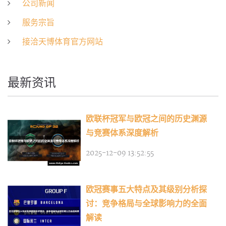
公司新闻
服务宗旨
接洽天博体育官方网站
最新资讯
欧联杯冠军与欧冠之间的历史渊源
与竞赛体系深度解析
2025-12-09 13:52:55
欧冠赛事五大特点及其级别分析探
讨：竞争格局与全球影响力的全面
解读