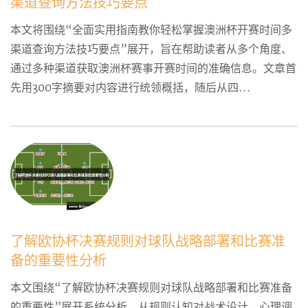
渠道查询方法技巧要点
本文将围绕“全面实用指南教你轻松掌握澳洲杯开赛时间多
渠道查询方法技巧要点”展开，旨在帮助读者从多个角度、
通过多种渠道获取澳洲杯赛事开赛时间的准确信息。文章首
先用300字摘要对内容进行统领概括，随后从四...
了解欧协杯决赛规则对球队战略部署和比赛准
备的重要性分析
本文围绕“了解欧协杯决赛规则对球队战略部署和比赛准备
的重要性”展开系统分析，从规则认知对战术设计、心理调