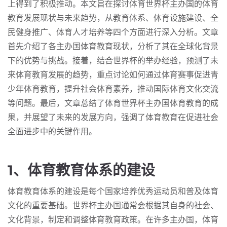
上得到了积极推动。本文旨在探讨体育世界杯主办国的体育
教育发展现状与未来趋势，从教育体系、体育设施建设、全
民健身推广、体育人才培养等四个方面进行深入分析。文章
首先介绍了各主办国体育教育现状，分析了其在全球化背景
下的优势与挑战。接着，结合世界杯的举办经验，预测了未
来体育教育发展的趋势，重点讨论如何通过体育赛事促进青
少年体育教育，提升社会体育素养，推动国际体育文化交流
等问题。最后，文章总结了体育世界杯主办国体育教育的成
果，并展望了未来的发展方向，强调了体育教育在促进社会
全面进步中的关键作用。
1、体育教育体系的建设
体育教育体系的建设是每个国家培养优秀运动员和普及体育
文化的重要基础。世界杯主办国通常会根据其自身的社会、
文化背景，制定和调整体育教育政策。在许多主办国，体育