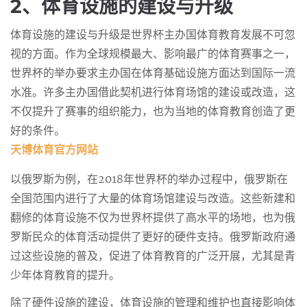
2、体育设施的建设与升级
体育设施的建设与升级是世界杯主办国体育教育发展不可忽
视的方面。作为全球规模最大、影响最广的体育赛事之一，
世界杯的举办要求主办国在体育基础设施方面达到国际一流
水准。许多主办国借此契机进行体育场馆的建设或改造，这
不仅提升了赛事的组织能力，也为当地的体育教育创造了更
好的条件。
天博体育官方网站
以俄罗斯为例，在2018年世界杯的举办过程中，俄罗斯在
全国范围内进行了大量的体育场馆建设与改造。这些新建和
翻修的体育设施不仅为世界杯提供了高水平的场地，也为俄
罗斯民众的体育活动提供了更好的硬件支持。俄罗斯政府通
过这些设施的普及，促进了体育教育的广泛开展，尤其是青
少年体育教育的提升。
除了硬件设施的建设，体育设施的管理和维护也直接影响体