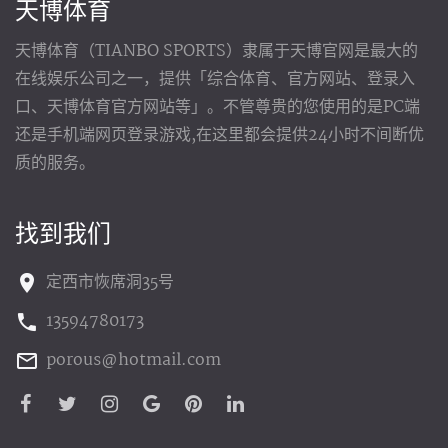
天博体育
天博体育（TIANBO SPORTS）隶属于天博官网是最大的
在线娱乐公司之一，提供「综合体育、官方网站、登录入
口、天博体育官方网站等」。不管尊贵的您使用的是PC端
还是手机端网页登录游戏,在这里都会提供24小时不间断优
质的服务。
找到我们
定西市恢席洞35号
13594780173
porous@hotmail.com