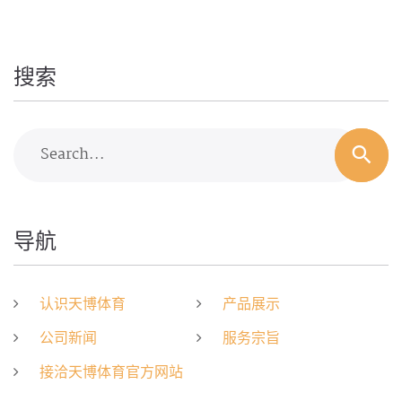
搜索
Search...
导航
认识天博体育
产品展示
公司新闻
服务宗旨
接洽天博体育官方网站