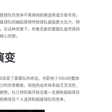
是球队的竞争不再单纯依赖选秀或交易市场，
级球队的崛起使得传统球队面临更大压力，特
。在这种背景下，布鲁克斯的雷霆队虽然保持
核心优势。
演变
仅改变了雷霆队的命运，也影响了NBA的整体
力的优秀教练，但他的战术体系缺乏灵活性，
趋势。杜兰特的离开标志着一支拥有超级球员
依赖球员个人选择和超级球队的竞争。