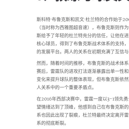
斯科特·布鲁克斯和凯文·杜兰特的合作始于2
（当时称为西雅图超音速），布鲁克斯则作为
斯给予了年轻的杜兰特充分的信任，让他在进
核心球员，得到了布鲁克斯战术体系的支持，
的发展平台。两人的关系在初期充满了互信与
然而，随着时间的推移，布鲁克斯的战术体系
赛后，雷霆队的进攻打法逐渐暴露出单一性和
变化来提升球队的整体表现，但布鲁克斯依然
人关系中的一个重要矛盾点。
在2016年西部决赛中，雷霆一度以3-1领
望情绪达到了顶峰，他感到自己在布鲁克斯的
系也因此出现了裂痕，杜兰特最终决定离开雷
系的彻底断裂。