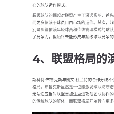
心的球队运作模式。
超级球队的崛起对联盟产生了深远影响，首先
而更多依赖于球员自由市场的运作。其次，超
别是那些依赖年轻球员和传统管理模式的球队
了竞争力，但始终未能形成与超级球队竞争的
4、联盟格局的
斯科特·布鲁克斯与凯文·杜兰特的合作分歧不
格局。布鲁克斯虽然是一位能激发球队防守潜
无法适应当时联盟更加注重进攻与团队协作的
的传统球队的解体，而联盟格局开始转向更多