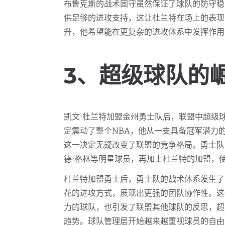
布鲁克斯的战术固守虽然保证了球队的防守稳
供足够的进攻支持，这让杜兰特在场上的表现
升，他希望能在更复杂的进攻体系中发挥作用
3、超级球队的
凯文·杜兰特加盟金州勇士队后，联盟中超级
定震动了整个NBA，他从一支具备冠军潜力
这一决定无疑改变了联盟的竞争格局。勇士队
德·格林等明星球员，再加上杜兰特的加盟，
杜兰特加盟勇士后，勇士队的战术体系发生了
花的进攻方式，展现出更强的团队协作性。这
力的球队，也引发了联盟其他球队的反思，超
趋势。球队管理层开始越来越重视球员的自由