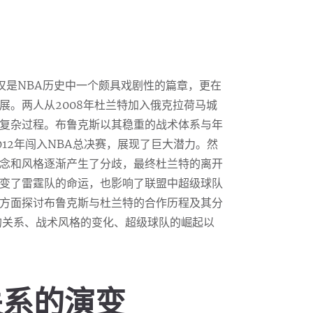
仅是NBA历史中一个颇具戏剧性的篇章，更在
展。两人从2008年杜兰特加入俄克拉荷马城
复杂过程。布鲁克斯以其稳重的战术体系与年
12年闯入NBA总决赛，展现了巨大潜力。然
念和风格逐渐产生了分歧，最终杜兰特的离开
变了雷霆队的命运，也影响了联盟中超级球队
方面探讨布鲁克斯与杜兰特的合作历程及其分
的关系、战术风格的变化、超级球队的崛起以
关系的演变