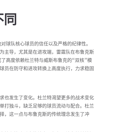
不同
他对球队核心球员的信任以及严格的纪律性。
为主导，尤其是在进攻端，雷霆队在布鲁克斯
成了高度依赖杜兰特与威斯布鲁克的“双核”模
球员在防守和进攻转换上高度执行，力求稳固
求也发生了变化。杜兰特渴望更多的战术变化
单打独斗，缺乏足够的球员流动与配合。杜兰
择，这一点与布鲁克斯的传统理念发生了冲