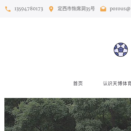
13594780173
定西市恢席洞35号
porous@
首页
认识天博体