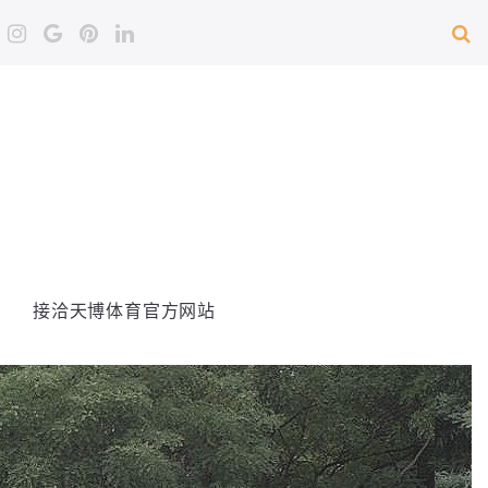
接洽天博体育官方网站