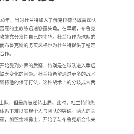
008年，当时杜兰特加入了俄克拉荷马城雷霆队
雷霆的主教练迅速崭露头角。在早期，布鲁克
攻端充分发挥自己的才华。杜兰特作为球队的
而布鲁克斯的务实风格也为杜兰特提供了稳定
合作。
开始受到外界的质疑，特别是在球队进入季后
缺乏变化的问题。杜兰特希望通过更多的战术
坚持他的保守打法，这种战术上的分歧成为两
先勇士队，但最终被逆转出局。此时，杜兰特的失
体系下难以实现个人与团队的突破。两人的关
霆，加盟金州勇士，开始了与布鲁克斯合作关