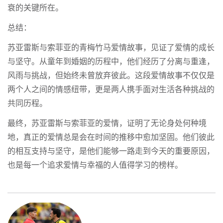
衰的关键所在。
总结：
苏亚雷斯与索菲亚的青梅竹马爱情故事，见证了爱情的成长
与坚守。从童年到婚姻的历程中，他们经历了分离与重逢，
风雨与挑战，但始终未曾放弃彼此。这段爱情故事不仅仅是
两个人之间的情感纽带，更是两人携手面对生活各种挑战的
共同历程。
最终，苏亚雷斯与索菲亚的爱情，证明了无论身处何种境
地，真正的爱情总是会在时间的推移中愈加坚固。他们彼此
的相互支持与坚守，是他们能够一路走到今天的重要原因，
也是每一个追求爱情与幸福的人值得学习的榜样。