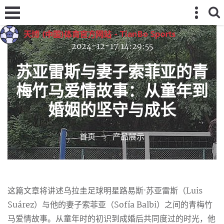
2024-12-17 14:29:55
苏亚雷斯与妻子索菲亚的青
梅竹马爱情故事：从童年到
婚姻的坚守与成长
首页
产品展示
这篇文章将讲述乌拉圭足球明星路易斯·苏亚雷斯（Luis
Suárez）与他的妻子索菲亚（Sofía Balbi）之间的青梅竹
马爱情故事。从童年时的初识到成婚后共同度过的时光，他