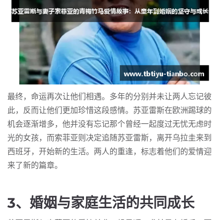
最终，命运再次让他们相遇。多年的分别并未让两人忘记彼
此，反而让他们更加珍惜这段感情。苏亚雷斯在欧洲踢球的
机会逐渐增多，他并没有忘记那个曾经一起度过无忧无虑时
光的女孩，而索菲亚则决定追随苏亚雷斯，离开乌拉圭来到
西班牙，开始新的生活。两人的重逢，标志着他们的爱情迎
来了新的篇章。
3、婚姻与家庭生活的共同成长