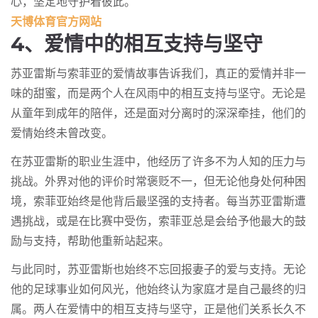
心，坚定地守护着彼此。
天博体育官方网站
4、爱情中的相互支持与坚守
苏亚雷斯与索菲亚的爱情故事告诉我们，真正的爱情并非一
味的甜蜜，而是两个人在风雨中的相互支持与坚守。无论是
从童年到成年的陪伴，还是面对分离时的深深牵挂，他们的
爱情始终未曾改变。
在苏亚雷斯的职业生涯中，他经历了许多不为人知的压力与
挑战。外界对他的评价时常褒贬不一，但无论他身处何种困
境，索菲亚始终是他背后最坚强的支持者。每当苏亚雷斯遭
遇挑战，或是在比赛中受伤，索菲亚总是会给予他最大的鼓
励与支持，帮助他重新站起来。
与此同时，苏亚雷斯也始终不忘回报妻子的爱与支持。无论
他的足球事业如何风光，他始终认为家庭才是自己最终的归
属。两人在爱情中的相互支持与坚守，正是他们关系长久不