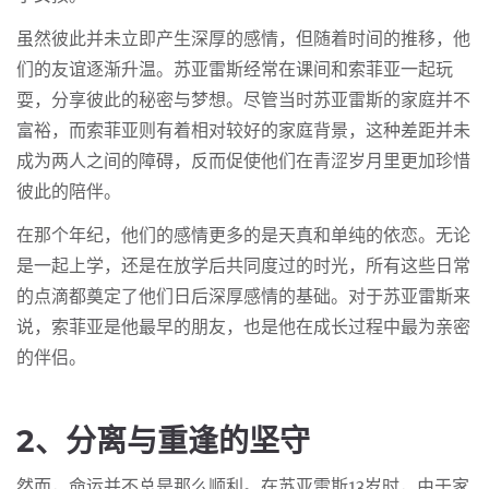
虽然彼此并未立即产生深厚的感情，但随着时间的推移，他
们的友谊逐渐升温。苏亚雷斯经常在课间和索菲亚一起玩
耍，分享彼此的秘密与梦想。尽管当时苏亚雷斯的家庭并不
富裕，而索菲亚则有着相对较好的家庭背景，这种差距并未
成为两人之间的障碍，反而促使他们在青涩岁月里更加珍惜
彼此的陪伴。
在那个年纪，他们的感情更多的是天真和单纯的依恋。无论
是一起上学，还是在放学后共同度过的时光，所有这些日常
的点滴都奠定了他们日后深厚感情的基础。对于苏亚雷斯来
说，索菲亚是他最早的朋友，也是他在成长过程中最为亲密
的伴侣。
2、分离与重逢的坚守
然而，命运并不总是那么顺利。在苏亚雷斯13岁时，由于家