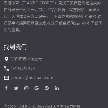
天博体育（TIANBO SPORTS）隶属于天博官网是最大的
在线娱乐公司之一，提供「综合体育、官方网站、登录入
口、天博体育官方网站等」。不管尊贵的您使用的是PC端
还是手机端网页登录游戏,在这里都会提供24小时不间断优
质的服务。
找到我们
定西市恢席洞35号
13594780173
porous@hotmail.com
©
2026
- All Rights Reserved
天博体育官方网站
.