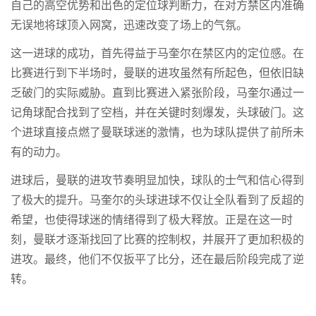
自己的高空优势和出色的定位球判断力，在对方禁区内准确
无误地将球顶入网窝，迅速改变了场上的气氛。
这一进球的成功，首先得益于马奎尔在禁区内的定位感。在
比赛进行到下半场时，曼联的进攻虽然有所起色，但依旧缺
乏破门的实际威胁。直到比赛进入紧张阶段，马奎尔通过一
记角球配合找到了空档，并在关键时刻爆发，头球破门。这
个进球直接点燃了曼联球迷的激情，也为球队提供了前所未
有的动力。
进球后，曼联的进攻节奏明显加快，球队的士气和信心得到
了极大的提升。马奎尔的头球进球不仅让全队看到了反超的
希望，也使得球迷的情绪得到了极大释放。正是在这一时
刻，曼联才逐渐找回了比赛的控制权，并展开了更加积极的
进攻。最终，他们不仅扳平了比分，还在最后阶段完成了逆
转。