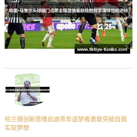
哈兰德创新思维启迪青年追梦者勇敢突破自我
实现梦想