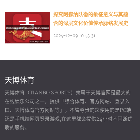
探究阿森纳队徽的象征意义与其蕴
含的深层文化价值传承脉络发展史
2025-12-09 10:53:31
天博体育
天博体育（TIANBO SPORTS）隶属于天博官网是最大的
在线娱乐公司之一，提供「综合体育、官方网站、登录入
口、天博体育官方网站等」。不管尊贵的您使用的是PC端
还是手机端网页登录游戏,在这里都会提供24小时不间断优
质的服务。