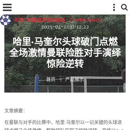
2025-04-12 12:12:22
哈里·马奎尔头球破门点燃
全场激情曼联险胜对手演绎
惊险逆转
首页
产品展示
文章摘要：
在曼联与对手的比赛中，哈里·马奎尔以一记关键的头球进