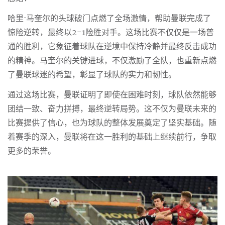
哈里·马奎尔的头球破门点燃了全场激情，帮助曼联完成了
惊险逆转，最终以2-1险胜对手。这场比赛不仅仅是一场普
通的胜利，它象征着球队在逆境中保持冷静并最终反击成功
的精神。马奎尔的关键进球，不仅激励了全队，也重新点燃
了曼联球迷的希望，彰显了球队的实力和韧性。
通过这场比赛，曼联证明了即使在困难时刻，球队依然能够
团结一致、奋力拼搏，最终逆转局势。这不仅为曼联未来的
比赛提供了信心，也为球队的整体发展奠定了坚实基础。随
着赛季的深入，曼联将在这一胜利的基础上继续前行，争取
更多的荣誉。