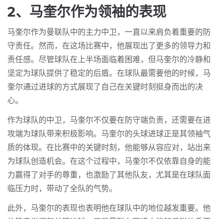
2、马奎尔作为领袖的表现
马奎尔作为曼联队中的主力中卫，一直以来肩负着重要的防
守责任。然而，在这场比赛中，他展现出了更多的领导力和
责任感。尽管球队在上半场面临着困难，但马奎尔的冷静和
坚定为球队提供了稳定的后盾。在球队最需要他的时候，马
奎尔通过进球的方式展现了自己在关键时刻挺身而出的决
心。
作为球队的中卫，马奎尔不仅要在防守端负责，还需要在进
攻端为球队带来积极影响。马奎尔的头球进球正是其领袖气
质的体现。在比赛中的关键时刻，他能够从容应对，站出来
为球队创造机会。在这个过程中，马奎尔不仅依靠自身的能
力赢得了对手的尊重，也激励了其他队友，尤其是在球队面
临压力时，带动了全队的气势。
此外，马奎尔的表现也表明他在球队中的地位越发重要。他