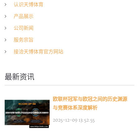
认识天博体育
产品展示
公司新闻
服务宗旨
接洽天博体育官方网站
最新资讯
欧联杯冠军与欧冠之间的历史渊源
与竞赛体系深度解析
2025-12-09 13:52:55