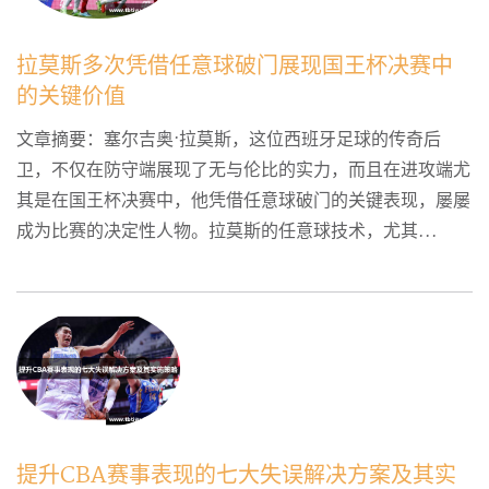
拉莫斯多次凭借任意球破门展现国王杯决赛中
的关键价值
文章摘要：塞尔吉奥·拉莫斯，这位西班牙足球的传奇后
卫，不仅在防守端展现了无与伦比的实力，而且在进攻端尤
其是在国王杯决赛中，他凭借任意球破门的关键表现，屡屡
成为比赛的决定性人物。拉莫斯的任意球技术，尤其...
提升CBA赛事表现的七大失误解决方案及其实