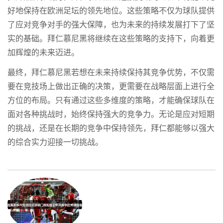
好地保持在欧洲足坛的领先地位。这些策略不仅为球队提供
了应对竞争对手的强大保障，也为未来的持续发展打下了坚
实的基础。拜仁慕尼黑将继续在这些策略的支持下，向着更
加辉煌的未来迈进。
最终，拜仁慕尼黑若想在未来持续保持其竞争优势，不仅需
要在竞技场上做出正确的决策，更需要在战略层面上进行全
方位的布局。只有通过这些多维度的策略，才能确保球队在
面对各种挑战时，始终保持强大的竞争力。无论是应对短期
的挑战，还是在长期的竞争中保持领先，拜仁都能够以强大
的综合实力迎接一切挑战。