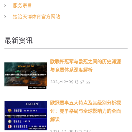
服务宗旨
接洽天博体育官方网站
最新资讯
欧联杯冠军与欧冠之间的历史渊源
与竞赛体系深度解析
2025-12-09 13:52:55
欧冠赛事五大特点及其级别分析探
讨：竞争格局与全球影响力的全面
解读
2025-12-09 12:22:52