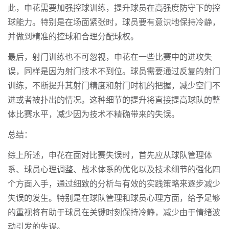
此，申花需要加强控球训练，提升球员在高强度防守下的控
球能力。特别是在场面紧张时，球员要有意识地保持冷静，
并做到精准的控球和合理分配球权。
最后，射门训练也不可忽视，申花在一些比赛中的进攻失
误，同样是因为射门技术不到位。球员需要通过反复的射门
训练，不断提升其射门精度和射门时机的把握，减少空门不
进或者被扑出的情况。这种细节的提升将直接提高球队的整
体比赛水平，减少因为技术不精确带来的失误。
总结：
综上所述，申花在面对比赛失误时，首先应从球队管理体
系、球员心理调整、战术体系的优化以及技术细节的强化四
个方面入手，通过细致的分析与有效的实践策略来逐步减少
失误的发生。特别是在球队管理和球员心理方面，给予足够
的重视将有助于球员在关键时刻保持冷静，减少由于情绪波
动引发的失误。