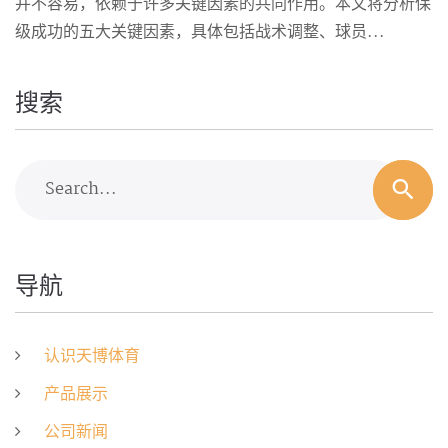
并不容易，依赖于许多关键因素的共同作用。本文将分析保
级成功的五大关键因素，具体包括战术调整、球员...
搜索
Search...
导航
认识天博体育
产品展示
公司新闻