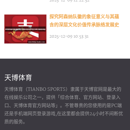
2025-12-09 12:22:52
探究阿森纳队徽的象征意义与其蕴
含的深层文化价值传承脉络发展史
2025-12-09 10:53:31
天博体育
天博体育（TIANBO SPORTS）隶属于天博官网是最大的
在线娱乐公司之一，提供「综合体育、官方网站、登录入
口、天博体育官方网站等」。不管尊贵的您使用的是PC端
还是手机端网页登录游戏,在这里都会提供24小时不间断优
质的服务。