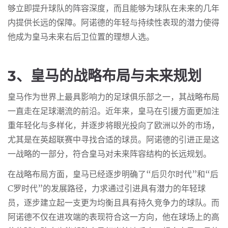
够立即提升球队的阵容深度，而且能够为球队在未来的几年
内提供长远的保障。阿诺德的年轻与持续性表现的潜力使得
他成为皇马未来右后卫位置的理想人选。
3、皇马的战略布局与未来规划
皇马作为世界上最具影响力的足球俱乐部之一，其战略布局
一直走在足球潮流的前沿。近年来，皇马在引援方面更加注
重年轻化与多样化，并逐步将眼光投向了欧洲以外的市场，
尤其是在英超联赛中寻找合适的球员。阿诺德的引进正是这
一战略的一部分，符合皇马对未来阵容结构的长远规划。
在战略布局方面，皇马已经逐步明确了“后贝尔时代”和“后
C罗时代”的发展路径，力求通过引进具有潜力的年轻球
员，逐步建立起一支更为均衡且具有持久竞争力的球队。而
阿诺德不仅在进攻端的表现符合这一方向，他在球场上的高