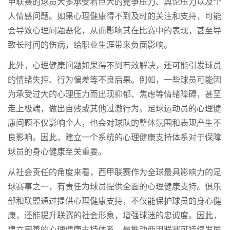
甲联赛的球员大多承受着巨大的竞争压力、舆论压力以及个
人情感问题。如果心理健康得不到及时的关注和支持，可能
会导致心理问题恶化，从而影响其在比赛中的表现，甚至导
致长时间的伤病，给职业生涯带来负面影响。
此外，心理健康问题如果得不到有效解决，还可能引发球员
的情绪失控、行为偏差等不良后果。例如，一些球员可能因
为承受过大的心理压力而出现抑郁、焦虑等情绪障碍，甚至
走上极端，做出自残或其他过激行为。足球运动员的心理健
康问题不仅影响个人，也会对球队的整体氛围和表现产生不
良影响。因此，建立一个系统的心理健康支持体系对于保障
球员的身心健康至关重要。
从社会责任的角度来看，西甲联赛作为全球最具影响力的足
球赛事之一，有责任为球员提供全面的心理健康支持。俱乐
部和联盟通过提供心理健康支持，不仅能保护球员的身心健
康，还能提升联赛的社会形象，增强球迷的忠诚度。因此，