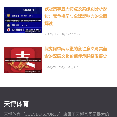
欧冠赛事五大特点及其级别分析探
讨：竞争格局与全球影响力的全面
解读
2025-12-09 12:22:52
探究阿森纳队徽的象征意义与其蕴
含的深层文化价值传承脉络发展史
2025-12-09 10:53:31
天博体育
天博体育（TIANBO SPORTS）隶属于天博官网是最大的