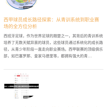
西甲球员成长路径探索：从青训系统到职业赛
场的全方位分析
西班牙足球，作为世界足球的翘楚之一，其背后的青训系统
培养了无数天赋异禀的球员，这些球员通过系统化的成长路
径，从青少年阶段一直走向职业赛场。西甲联赛的顶级俱乐
部，如巴塞罗那、皇家马德里等，都拥有强大的青...