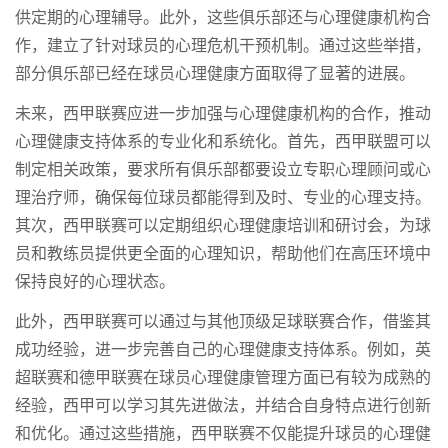
供定期的心理辅导。此外，这些俱乐部还与心理健康机构合
作，建立了针对球员的心理危机干预机制。通过这些举措，
部分俱乐部已经在球员心理健康方面取得了显著的进展。
未来，西甲联赛应进一步加强与心理健康机构的合作，推动
心理健康支持体系的专业化和系统化。首先，西甲联盟可以
制定相关政策，要求所有俱乐部都要设立专职心理顾问或心
理治疗师，确保每位球员都能得到及时、专业的心理支持。
其次，西甲联赛可以定期组织心理健康培训和研讨会，为球
员和教练员提供更全面的心理知识，帮助他们在高压环境中
保持良好的心理状态。
此外，西甲联赛可以通过与其他顶级足球联赛合作，借鉴其
成功经验，进一步完善自己的心理健康支持体系。例如，英
超联赛和德甲联赛在球员心理健康管理方面已有较为成熟的
经验，西甲可以学习其先进做法，并结合自身特点进行创新
和优化。通过这些措施，西甲联赛不仅能提升球员的心理健