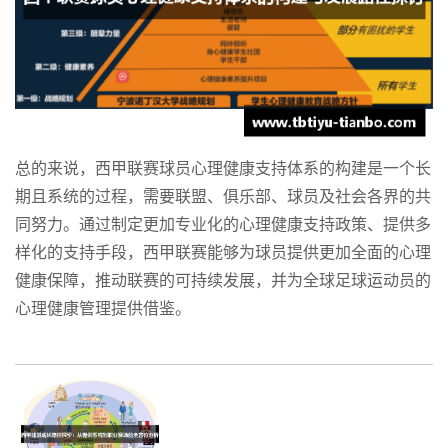
总的来说，西甲联赛球员心理健康支持体系的构建是一个长
期且系统的过程，需要联盟、俱乐部、球员及社会各界的共
同努力。通过制定更加专业化的心理健康支持政策、提供多
样化的支持手段，西甲联赛能够为球员提供更加全面的心理
健康保障，推动联赛的可持续发展，并为全球足球运动员的
心理健康管理提供借鉴。