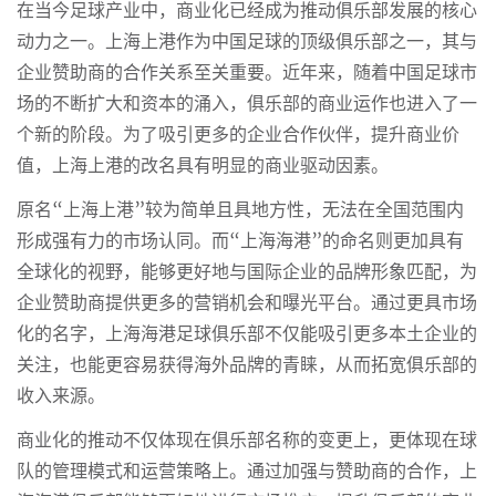
在当今足球产业中，商业化已经成为推动俱乐部发展的核心
动力之一。上海上港作为中国足球的顶级俱乐部之一，其与
企业赞助商的合作关系至关重要。近年来，随着中国足球市
场的不断扩大和资本的涌入，俱乐部的商业运作也进入了一
个新的阶段。为了吸引更多的企业合作伙伴，提升商业价
值，上海上港的改名具有明显的商业驱动因素。
原名“上海上港”较为简单且具地方性，无法在全国范围内
形成强有力的市场认同。而“上海海港”的命名则更加具有
全球化的视野，能够更好地与国际企业的品牌形象匹配，为
企业赞助商提供更多的营销机会和曝光平台。通过更具市场
化的名字，上海海港足球俱乐部不仅能吸引更多本土企业的
关注，也能更容易获得海外品牌的青睐，从而拓宽俱乐部的
收入来源。
商业化的推动不仅体现在俱乐部名称的变更上，更体现在球
队的管理模式和运营策略上。通过加强与赞助商的合作，上