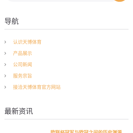
导航
认识天博体育
产品展示
公司新闻
服务宗旨
接洽天博体育官方网站
最新资讯
欧联杯冠军与欧冠之间的历史渊源