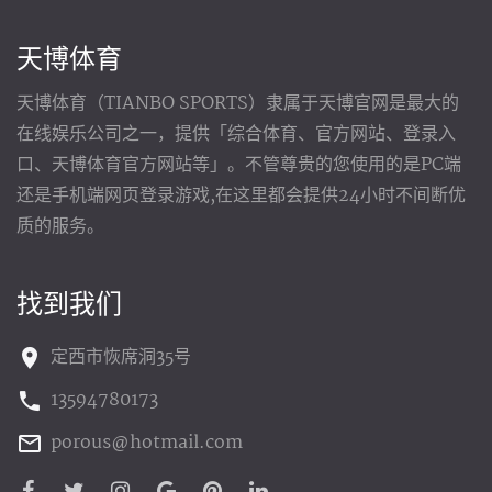
天博体育
天博体育（TIANBO SPORTS）隶属于天博官网是最大的
在线娱乐公司之一，提供「综合体育、官方网站、登录入
口、天博体育官方网站等」。不管尊贵的您使用的是PC端
还是手机端网页登录游戏,在这里都会提供24小时不间断优
质的服务。
找到我们
定西市恢席洞35号
13594780173
porous@hotmail.com