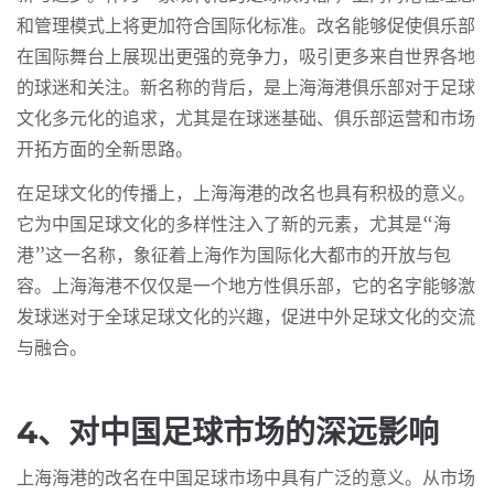
和管理模式上将更加符合国际化标准。改名能够促使俱乐部
在国际舞台上展现出更强的竞争力，吸引更多来自世界各地
的球迷和关注。新名称的背后，是上海海港俱乐部对于足球
文化多元化的追求，尤其是在球迷基础、俱乐部运营和市场
开拓方面的全新思路。
在足球文化的传播上，上海海港的改名也具有积极的意义。
它为中国足球文化的多样性注入了新的元素，尤其是“海
港”这一名称，象征着上海作为国际化大都市的开放与包
容。上海海港不仅仅是一个地方性俱乐部，它的名字能够激
发球迷对于全球足球文化的兴趣，促进中外足球文化的交流
与融合。
4、对中国足球市场的深远影响
上海海港的改名在中国足球市场中具有广泛的意义。从市场