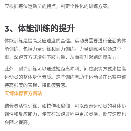
应根据每位运动员的特点，制定个性化的训练方案。
3、体能训练的提升
体能训练是提高反应速度的基础。运动员需要进行全面的体
能训练，包括力量训练和耐力训练。力量训练可以通过举
重、深蹲等方式增强下肢力量，从而提升起跑的爆发力。
此外，耐力训练可以通过短距离冲刺、间歇跑等方式来提高
运动员的整体身体素质。这些训练有助于运动员在比赛中维
持高强度的表现，降低疲劳感。
天博体育官方网站
结合灵活性训练，如拉伸和瑜伽，可以改善运动员的身体协
调性和反应能力，使其在短跑过程中更加灵活，反应速度也
会随之提高。