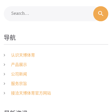
Search...
导航
认识天博体育
产品展示
公司新闻
服务宗旨
接洽天博体育官方网站