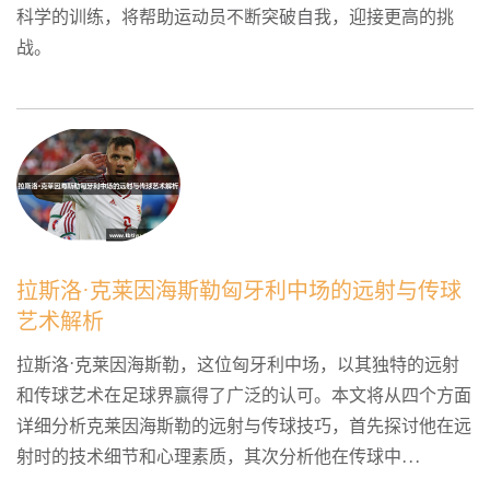
科学的训练，将帮助运动员不断突破自我，迎接更高的挑
战。
拉斯洛·克莱因海斯勒匈牙利中场的远射与传球
艺术解析
拉斯洛·克莱因海斯勒，这位匈牙利中场，以其独特的远射
和传球艺术在足球界赢得了广泛的认可。本文将从四个方面
详细分析克莱因海斯勒的远射与传球技巧，首先探讨他在远
射时的技术细节和心理素质，其次分析他在传球中...