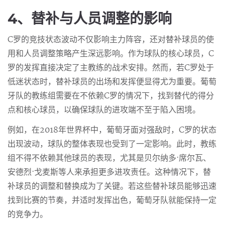
4、替补与人员调整的影响
C罗的竞技状态波动不仅影响主力阵容，还对替补球员的使
用和人员调整策略产生深远影响。作为球队的核心球员，C
罗的发挥直接决定了主教练的战术安排。然而，若C罗处于
低迷状态时，替补球员的出场和发挥便显得尤为重要。葡萄
牙队的教练组需要在不依赖C罗的情况下，找到替代的得分
点和核心球员，以确保球队的进攻端不至于陷入困境。
例如，在2018年世界杯中，葡萄牙面对强敌时，C罗的状态
出现波动，球队的整体表现也受到了一定影响。此时，教练
组不得不依赖其他球员的表现，尤其是贝尔纳多·席尔瓦、
安德烈·戈麦斯等人来承担更多进攻责任。这种情况下，替
补球员的调整和替换成为了关键。若这些替补球员能够迅速
找到比赛的节奏，并适时发挥出色，葡萄牙队就能保持一定
的竞争力。