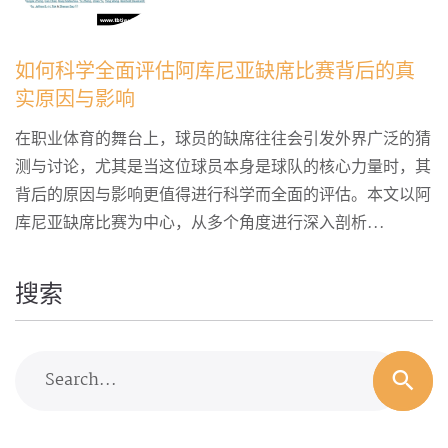
如何科学全面评估阿库尼亚缺席比赛背后的真
实原因与影响
在职业体育的舞台上，球员的缺席往往会引发外界广泛的猜
测与讨论，尤其是当这位球员本身是球队的核心力量时，其
背后的原因与影响更值得进行科学而全面的评估。本文以阿
库尼亚缺席比赛为中心，从多个角度进行深入剖析...
搜索
Search...