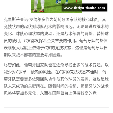
克里斯蒂亚诺·罗纳尔多作为葡萄牙国家队的核心球员，其
竞技状态的起伏对球队战术的影响深远。无论是进攻战术的
变化、球队心理状态的波动，还是战术部署的调整、替补球
员的使用，C罗都发挥着至关重要的作用。葡萄牙队的整体
表现很大程度上依赖于C罗的竞技状态，这也是葡萄牙队长
期以来战术部署的重要考虑因素。
尽管如此，葡萄牙国家队也在逐渐寻找更多的战术变通，以
减少对C罗单一依赖的风险。在C罗的竞技状态不佳时，葡
萄牙队需要更多依赖团队协作与其他球员的发挥，这也是球
队未来成功的关键所在。随着时间的推移，葡萄牙队的战术
风格将更加多元化，从而在国际舞台上保持较高的竞