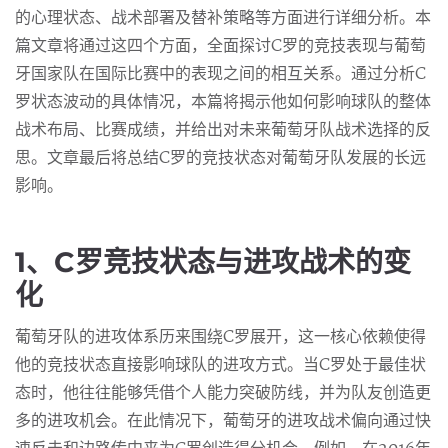
的心理状态、战术部署及替补策略等方面进行详细分析。本
篇文章将通过这四个方面，全面探讨C罗的竞技表现与葡萄
牙国家队在国际比赛中的表现之间的相互关系。通过分析C
罗状态波动的具体情况，本篇将揭示他如何影响球队的整体
战术布局、比赛成绩，并给出对未来葡萄牙队战术选择的反
思。文章最后将总结C罗的竞技状态对葡萄牙队发展的长远
影响。
1、C罗竞技状态与进攻战术的变
化
葡萄牙队的进攻体系历来围绕C罗展开，这一核心依赖使得
他的竞技状态直接影响球队的进攻方式。当C罗处于最佳状
态时，他往往能够凭借个人能力突破防线，并为队友创造更
多的进攻机会。在此情况下，葡萄牙的进攻战术偏向通过快