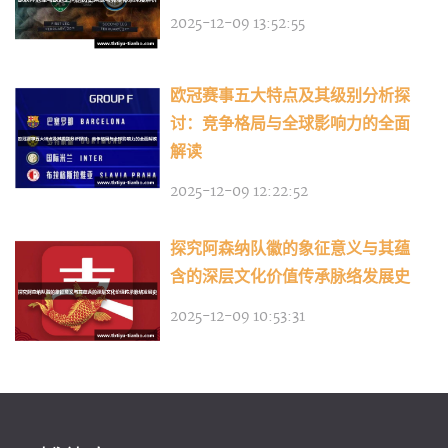
2025-12-09 13:52:55
欧冠赛事五大特点及其级别分析探
讨：竞争格局与全球影响力的全面
解读
2025-12-09 12:22:52
探究阿森纳队徽的象征意义与其蕴
含的深层文化价值传承脉络发展史
2025-12-09 10:53:31