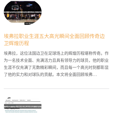
埃弗拉职业生涯五大高光瞬间全面回顾传奇边
卫辉煌历程
埃弗拉，这位法国边卫在足球场上的辉煌历程堪称传奇。作
为一名技术全面、充满活力且具有领导力的球员，他的职业
生涯不仅充满了无数精彩瞬间，而且每一个高光时刻都彰显
了他的实力和对球队的贡献。本文将全面回顾埃弗...