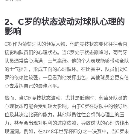
2、C罗的状态波动对球队心理的
影响
C罗作为葡萄牙队的领军人物，他的竞技状态变化往往会直
接影响队员们的心理状态。当C罗处于状态巅峰时，葡萄牙
队员通常信心满满，士气高涨。他的个人表现能够带动全队
的士气提升，形成正向的心理循环。在比赛中，队员们对C
罗的依赖性较强，一旦看到他发挥出色，其他球员会更有信
心去发挥自己的最佳水平。
然而，当C罗竞技状态波动，尤其是低迷时，葡萄牙队员的
心理状态可能会受到较大影响。由于C罗在球队中的领导地
位及其决定比赛的能力，其他球员往往会感到心理上的压
力，甚至会出现对胜利的过度依赖，导致球队的心理防线出
现漏洞。例如，在2018年世界杯四分之一决赛中，当C罗未