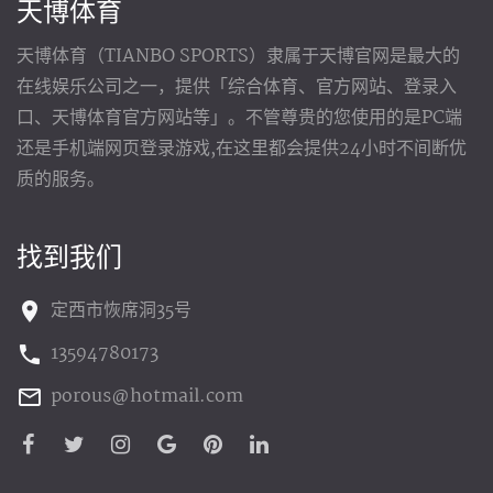
天博体育
天博体育（TIANBO SPORTS）隶属于天博官网是最大的
在线娱乐公司之一，提供「综合体育、官方网站、登录入
口、天博体育官方网站等」。不管尊贵的您使用的是PC端
还是手机端网页登录游戏,在这里都会提供24小时不间断优
质的服务。
找到我们
定西市恢席洞35号
13594780173
porous@hotmail.com