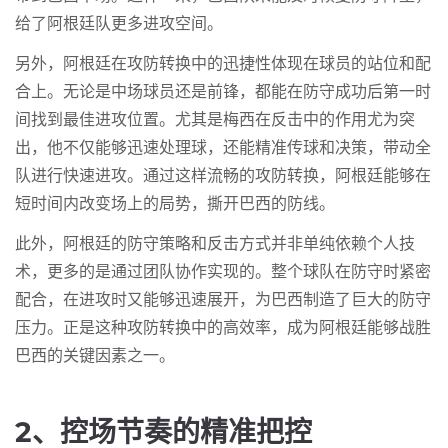
给了阿根廷队更多进攻空间。
另外，阿根廷在攻防转换中的迅捷性体现在球员的站位和配
合上。无论是中场球员还是前锋，都能在防守成功后第一时
间找到最佳进攻位置。尤其是梅西在反击中的作用尤为突
出，他不仅能够迅速处理球，还能精准传球和决策，带动全
队进行快速进攻。通过这样流畅的攻防转换，阿根廷能够在
短时间内改变场上的局势，撕开巴西的防线。
此外，阿根廷的防守策略和反击方式并非单纯依赖个人技
术，更多的是通过团队协作实现的。整个球队在防守时紧密
配合，在进攻时又能够迅速展开，为巴西制造了巨大的防守
压力。正是这种攻防转换中的高效率，成为阿根廷能够战胜
巴西的关键因素之一。
2、控场节奏的精准把控