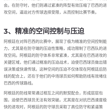
会。在防守时，他们则通过紧凑的阵型有效压缩了巴西的进
攻空间，逼迫对方传球选择受限，从而控制比赛节奏。
3、精准的空间控制与压迫
阿根廷在对阵巴西的比赛中，展现了极为精准的空间控制能
力，尤其是在防守端的压迫性策略，成功限制了巴西队的进
攻空间。阿根廷的防守体系非常紧凑，尤其是在巴西进攻的
关键区域，他们通过精准的压迫战术，迫使巴西球员做出错
误决策或快速传球。这种空间的压迫不仅体现在阿根廷后防
线的配合上，还在于他们的中场球员如何帮助防线有效堵住
巴西的传球路线。
阿根廷的防线常常通过相互之间的默契配合，形成层层包
围，迫使巴西球员无法有效突破。尤其是在对抗巴西速度极
快的进攻时，阿根廷的防守球员采取了高位防守和紧逼策