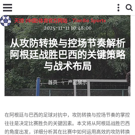
2025-11-11 10:48:06
从攻防转换与控场节奏解析
阿根廷战胜巴西的关键策略
与战术布局
首页
产品展示
在阿根廷与巴西的足球对抗中，攻防转换与控场节奏的掌控
往往是决定比赛胜负的关键因素。本文将从阿根廷战胜巴西
的角度出发，详细分析其在比赛中如何运用高效的攻防转换