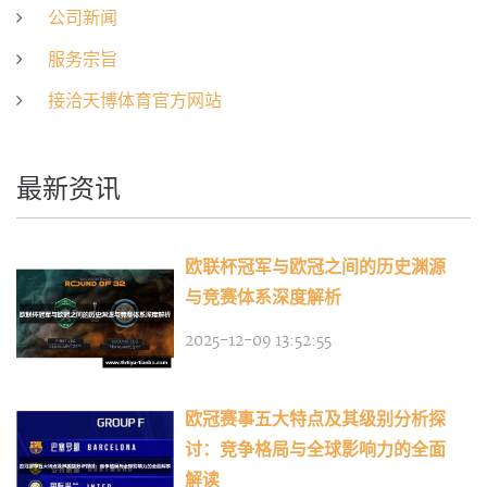
公司新闻
服务宗旨
接洽天博体育官方网站
最新资讯
欧联杯冠军与欧冠之间的历史渊源
与竞赛体系深度解析
2025-12-09 13:52:55
欧冠赛事五大特点及其级别分析探
讨：竞争格局与全球影响力的全面
解读