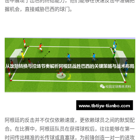
击中展现了出色的终结能力，他们能够在快速反击中准确把
握机会，直接威胁巴西的球门。
阿根廷的反击并不仅仅依赖速度，更依赖球员之间的默契配
合。在比赛中，阿根廷队员在获得球权后，往往能够在第一
时间传出精准的长传球或直塞球，为前锋创造一对一的进攻