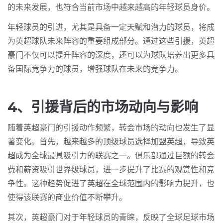
的未来发展，也符合当前市场中越来越高的年轻球员身价。
年轻球员的引进，尤其是具备一定天赋和潜力的球员，将成
为英超球队未来阵容的重要组成部分。通过这些引援，英超
豪门不仅可以提升阵容的深度，还可以为球队培养出更多具
备国际竞争力的球员，增强球队在未来的竞争力。
4、引援背后的市场动向与影响
随着英超豪门的引援动作频繁，转会市场的动向也发生了显
著变化。首先，越来越多的顶级球员选择加盟英超，导致英
超成为全球最具吸引力的联赛之一。俱乐部通过巨额的转会
费和薪资吸引世界级球员，进一步提升了比赛的观赏性和竞
争性。这种趋势促进了英超在全球范围内的影响力提升，也
使得该联赛的商业价值不断攀升。
其次，英超豪门对于年轻球员的青睐，反映了全球足球市场