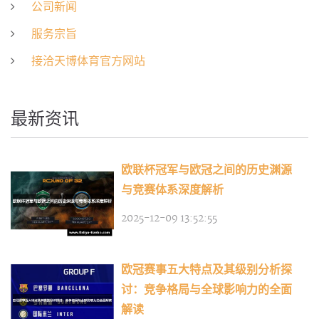
公司新闻
服务宗旨
接洽天博体育官方网站
最新资讯
欧联杯冠军与欧冠之间的历史渊源
与竞赛体系深度解析
2025-12-09 13:52:55
欧冠赛事五大特点及其级别分析探
讨：竞争格局与全球影响力的全面
解读