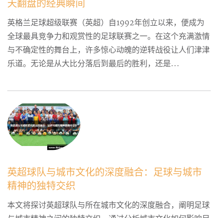
天翻盘的经典瞬间
英格兰足球超级联赛（英超）自1992年创立以来，便成为
全球最具竞争力和观赏性的足球联赛之一。在这个充满激情
与不确定性的舞台上，许多惊心动魄的逆转战役让人们津津
乐道。无论是从大比分落后到最后的胜利，还是...
英超球队与城市文化的深度融合：足球与城市
精神的独特交织
本文将探讨英超球队与所在城市文化的深度融合，阐明足球