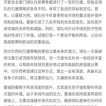
尽管多支豪门球队在新赛季都进行了一定的引援，但每支球
队的引援策略却各有不同，体现了各自的目标和定位。首
先，以曼联为例，球队在今年夏季转会市场的重点是补强中
场和前锋线。曼联引进了几名年轻的攻击型球员，旨在提升
进攻端的多样性和威胁。同时，球队也针对中场的防守性和
组织性进行了补强，试图打造一个更加平衡的阵容，以应对
英超联赛和欧战的双重挑战。
而切尔西的引援策略则更加注重未来的潜力。球队一方面继
续注重引进顶级年轻球员，另一方面也在补充一些经验丰富
的老将，以帮助年轻球员更好地过渡到英超的高强度比赛
中。切尔西希望通过这种方式，建立一支有深度、具备长远
竞争力的球队，既注重即战力，又兼顾未来发展。
曼城则着眼于阵容深度的提升，尤其是在防守端和替补阵容
方面的补强。由于多线作战的压力，曼城在保持首发阵容的
基础上，注重加强替补球员的实力，确保球队能够在长时间