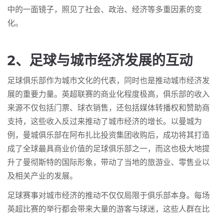
中的一面镜子，照见了社会、政治、经济等多重因素的变
化。
2、足球与城市经济发展的互动
足球俱乐部作为城市文化的代表，同时也是推动城市经济发
展的重要力量。英超联赛的商业化程度极高，俱乐部的收入
来源不仅包括门票、球衣销售，还包括媒体转播权和赞助商
支持，这些收入反过来推动了城市经济的增长。以曼城为
例，曼城俱乐部在阿布扎比投资集团收购后，成功将其打造
成了全球最具商业价值的足球俱乐部之一，而这也极大地提
升了曼彻斯特的国际形象，带动了当地的旅游业、零售业以
及相关产业的发展。
足球赛事对城市经济的推动不仅仅局限于俱乐部本身。每场
英超比赛的举行都会带来大量的游客与球迷，这些人群在比