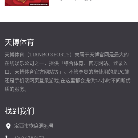
天博体育
天博体育（TIANBO SPORTS）隶属于天博官网是最大的
在线娱乐公司之一，提供「综合体育、官方网站、登录入
口、天博体育官方网站等」。不管尊贵的您使用的是PC端
还是手机端网页登录游戏,在这里都会提供24小时不间断优
质的服务。
找到我们
定西市恢席洞35号