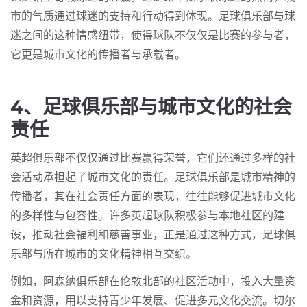
市的气质通过球迷的支持和行动得到体现。足球俱乐部与球
迷之间的这种情感纽带，使得球队不仅仅是比赛的参与者，
它更是城市文化的传播者与承载者。
4、足球俱乐部与城市文化的社会
责任
英超俱乐部不仅仅通过比赛赢得荣誉，它们还通过多样的社
会活动承担起了城市文化的责任。足球俱乐部是城市精神的
传播者，其在社会责任方面的表现，往往能够促进城市文化
的多样性与包容性。许多英超球队积极参与本地社区的建
设，推动社会福利和慈善事业，正是通过这种方式，足球俱
乐部与所在城市的文化精神相互交织。
例如，阿森纳俱乐部在伦敦北部的社区活动中，投入大量资
金和资源，用以支持青少年发展、促进多元文化交流。切尔