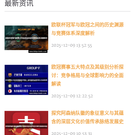
最新资讯
欧联杯冠军与欧冠之间的历史渊源
与竞赛体系深度解析
2025-12-09 13:52:55
欧冠赛事五大特点及其级别分析探
讨：竞争格局与全球影响力的全面
解读
2025-12-09 12:22:52
探究阿森纳队徽的象征意义与其蕴
含的深层文化价值传承脉络发展史
2025-12-09 10:53:31