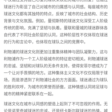
不仅通过支持自己心爱的球队来表达对城市的热爱，也通过
球迷行为彰显了自己对城市的归属感与认同感。每座城市的
球迷文化都有其独特的特点，反映了城市的社会结构、历史
背景与文化氛围。例如，曼彻斯特的球迷文化深受工人阶级
传统的影响，充满了坚韧与执着。曼联和曼城的球迷群体各
自代表了不同社会阶层的认同，这种阶层性不仅体现在球迷
的行为和言论中，也体现在球队之间的竞赛中。
利物浦的球迷文化则更加注重集体精神与团队凝聚力，这与
利物浦作为一个工人阶级城市的特征密切相关。利物浦球迷
的忠诚、坚韧和对球队的无条件支持，使得安菲尔德成为了
一个让对手畏惧的地方。这种集体主义文化不仅仅局限于球
场，而是渗透到了利物浦社会的方方面面。球迷通过为球队
的胜利欢呼，为城市的荣誉而骄傲，这种情感认同将足球与
城市的精神紧密联系在一起。
球迷文化在城市认同感的塑造上起到了不可忽视的作用。无
论是诺里奇城球迷的忠诚，还是纽卡斯尔联球迷的热情，城