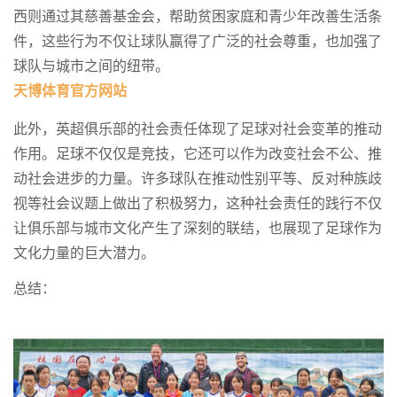
西则通过其慈善基金会，帮助贫困家庭和青少年改善生活条
件，这些行为不仅让球队赢得了广泛的社会尊重，也加强了
球队与城市之间的纽带。
天博体育官方网站
此外，英超俱乐部的社会责任体现了足球对社会变革的推动
作用。足球不仅仅是竞技，它还可以作为改变社会不公、推
动社会进步的力量。许多球队在推动性别平等、反对种族歧
视等社会议题上做出了积极努力，这种社会责任的践行不仅
让俱乐部与城市文化产生了深刻的联结，也展现了足球作为
文化力量的巨大潜力。
总结：